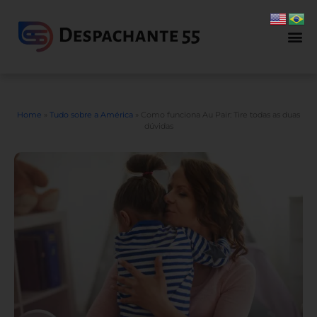
Home
»
Tudo sobre a América
»
Como funciona Au Pair: Tire todas as duas
dúvidas