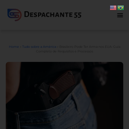
Home
»
Tudo sobre a América
»
Brasileiro Pode Ter Arma nos EUA: Guia
Completo de Requisitos e Processos