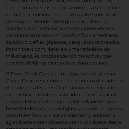
O Big Pink é uma instituição em South Beach,
conhecida por suas porções enormes e ambiente
retrô. Com funcionamento até as 5h30 nos finais
de semana, atende tanto quem acorda cedo
quanto a turma da noite. O restaurante oferece
um menu extenso com comfort food americana,
incluindo waffles gigantes, panquecas recheadas,
french toast com Nutella e uma variedade de
milkshakes. As porções são tão generosas que
convém dividir os pratos entre duas pessoas.
O Front Porch Cafe é outro clássico localizado na
Ocean Drive, servindo café da manhã o dia todo há
mais de três décadas. O restaurante oferece uma
experiência casual e sofisticada com vista para o
oceano. Entre os destaques do cardápio estão o
benedict de bolo de caranguejo, huevos rancheros,
smoothies frescos e sucos naturais. O ambiente
agradável e o atendimento atencioso fazem deste