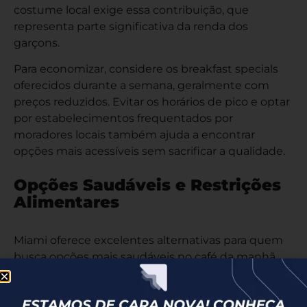
costume local exige essa contribuição, que
representa parte significativa da renda dos
garçons.
Para economizar, considere os breakfast specials
oferecidos durante a semana, geralmente com
preços reduzidos. Evitar os horários de pico e optar
por estabelecimentos frequentados por
moradores locais também ajuda a encontrar
opções mais acessíveis sem sacrificar a qualidade.
Opções Saudáveis e Restrições
Alimentares
Miami oferece excelentes alternativas para quem
busca opções mais saudáveis no café da manhã.
Smoothie bowls, torradas com abacate, saladas de
frutas frescas, wraps vegetarianos e sucos verdes
estão disponíveis em diversos estabelecimentos.