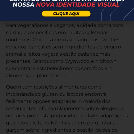
Restaurantes em South Pointe e Wynwood se
especializam em comida saudável e orgânica.
Para vegetarianos e veganos, a cidade conta com
cardápios específicos em muitas cafeterias
modernas. Opções como avocado toast, waffles
veganos, pancakes sem ingredientes de origem
animal e leites vegetais estão cada vez mais
presentes. Bairros como Wynwood e Midtown
concentram estabelecimentos com foco em
alimentação plant-based.
Quem tem restrições alimentares como
intolerância ao glúten ou lactose encontra
facilmente opções adaptadas. A maioria dos
restaurantes informa claramente sobre alérgenos
no cardápio e está preparada para fazer adaptações
quando solicitado. Não hesite em perguntar ao
garçom sobre ingredientes e possibilidades de