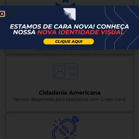
Documento militar para o consulado
brasileiro
Alistamento, Dispensa ou Segunda via para brasileiros
que vivem nos Estados Unidos.
Cidadania Americana
Serviço desenhado para brasileiros com Green Card.