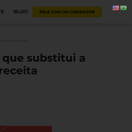
TE
BLOG
FALE COM UM CONSULTOR
mprar sem receita
que substitui a
receita