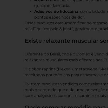
qualquer farmácia.
Adesivos de lidocaína
, como Lidoder
pontos específicos de dor.
Esses produtos costumam ficar no mesmo c
relief” ou “muscle & joint”, geralmente pr
Existe relaxante muscular se
Diferente do Brasil, onde o Dorflex é vend
relaxantes musculares mais eficazes nos E
Ciclobenzaprina (Flexeril), metaxalona (Ske
receitados por médicos para espasmos e do
Existem produtos vendidos como relaxante
mais discreto do que o de uma prescrição 
com analgésicos comuns, o caminho mais s
Onde comprar remédio para 