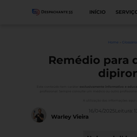
INÍCIO
SERVIÇ
Home
»
Glossári
Remédio para d
dipiro
Este conteúdo tem caráter
exclusivamente informativo e educa
profissional. Sempre consulte um médico ou outro profissiona
A utilização das informações aqui
16/04/2025
Leitura:
1
Warley Vieira