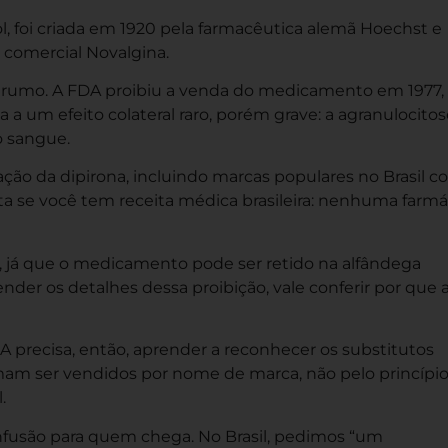
 foi criada em 1920 pela farmacêutica alemã Hoechst e
 comercial Novalgina.
o rumo. A FDA proibiu a venda do medicamento em 1977,
a um efeito colateral raro, porém grave: a agranulocitos
o sangue.
ação da dipirona, incluindo marcas populares no Brasil 
ta se você tem receita médica brasileira: nenhuma farmá
, já que o medicamento pode ser retido na alfândega
er os detalhes dessa proibição, vale conferir por que 
precisa, então, aprender a reconhecer os substitutos
umam ser vendidos por nome de marca, não pelo princípi
.
onfusão para quem chega. No Brasil, pedimos “um