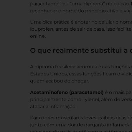
paracetamol” ou “uma dipirona” no balcão.
reconhecer o nome do princípio ativo e vai e
Uma dica prática é anotar no celular o no
ibuprofen, antes de sair de casa. Isso facili
online.
O que realmente substitui a
A dipirona brasileira acumula duas funções
Estados Unidos, essas funções ficam dividi
quem acabou de chegar.
Acetaminofeno (paracetamol)
é o mais pa
principalmente como Tylenol, além de vers
atacar a inflamação.
Para dores musculares leves, cãibras ocasi
junto com uma
dor de garganta inflamada
considerado mais gentil com o estômago d