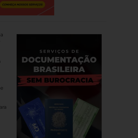
da
r
a
ue
ara