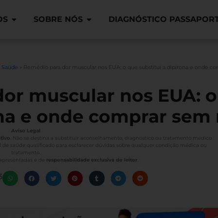
OS
SOBRE NÓS
DIAGNÓSTICO PASSAPOR
o Saúde
»
Remédio para dor muscular nos EUA: o que substitui a dipirona e onde co
or muscular nos EUA: o 
na e onde comprar sem 
Aviso Legal
tivo
. Não se destina a substituir aconselhamento, diagnóstico ou tratamento médico
l de saúde qualificado para esclarecer dúvidas sobre qualquer condição médica ou
tratamento.
 apresentadas é de
responsabilidade exclusiva do leitor
.
3