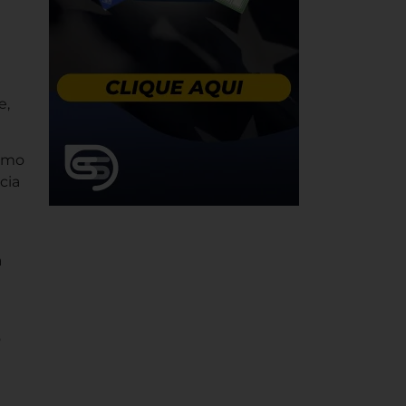
e,
como
cia
a
o