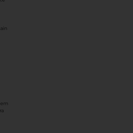
ain
 bem
ra