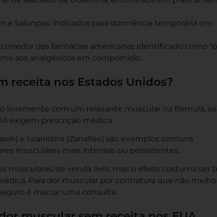
m e Salonpas: indicados para dormência temporária em
orredor das farmácias americanas identificado como “p
óximo aos analgésicos em comprimido.
m receita nos Estados Unidos?
ido livremente com um relaxante muscular na fórmula, os
UA exigem prescrição médica.
laxin) e tizanidina (Zanaflex) são exemplos comuns
res musculares mais intensas ou persistentes.
s musculares de venda livre, mas o efeito costuma ser
médica. Para dor muscular por contratura que não melho
eguro é marcar uma consulta.
dor muscular sem receita nos EUA