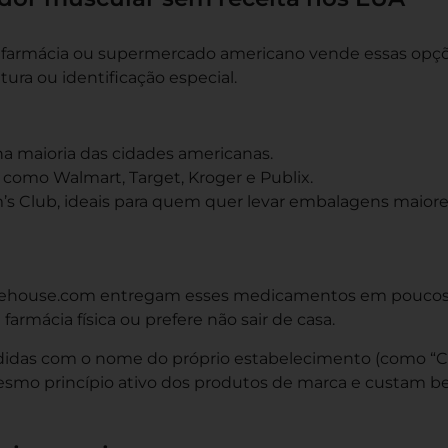
r farmácia ou supermercado americano vende essas opç
ura ou identificação especial.
na maioria das cidades americanas.
como Walmart, Target, Kroger e Publix.
s Club, ideais para quem quer levar embalagens maior
rehouse.com entregam esses medicamentos em pouco
rmácia física ou prefere não sair de casa.
endidas com o nome do próprio estabelecimento (como “
mesmo princípio ativo dos produtos de marca e custam 