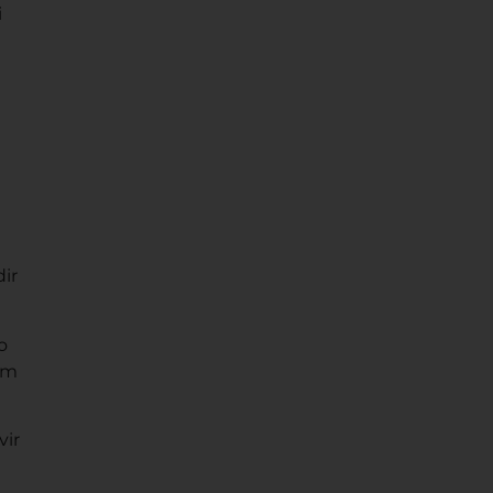
i
ir
o
em
vir