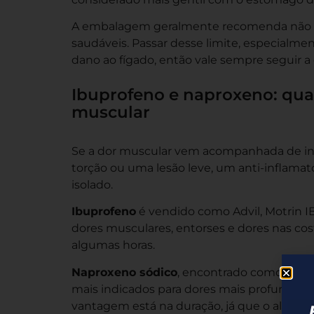
A embalagem geralmente recomenda não ul
saudáveis. Passar desse limite, especialm
dano ao fígado, então vale sempre seguir a 
Ibuprofeno e naproxeno: quan
muscular
Se a dor muscular vem acompanhada de inf
torção ou uma lesão leve, um anti-inflama
isolado.
Ibuprofeno
é vendido como Advil, Motrin 
dores musculares, entorses e dores nas co
algumas horas.
Naproxeno sódico
, encontrado como Aleve
mais indicados para dores mais profundas, t
vantagem está na duração, já que o alívio p