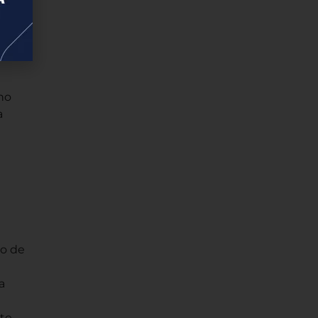
a
nto
no
a
ão de
a
nte