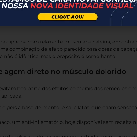
no sódico a 660 mg por dia sem orientação médica,
almente tem limite de 1.200 mg diários. O ideal é nunc
s ao mesmo tempo, já que isso eleva o risco de sangrame
a dipirona com relaxante muscular e cafeína, encontra 
 uma combinação de efeito parecido para dores de cabeç
o não é idêntica, mas o propósito é semelhante.
e agem direto no músculo dolorido
 evitam boa parte dos efeitos colaterais dos remédios em
aplicada.
s e géis à base de mentol e salicilatos, que criam sensaç
enaco, um anti-inflamatório, hoje disponível sem receita n
ase de salicilato de trolamina, encontrada em praticame