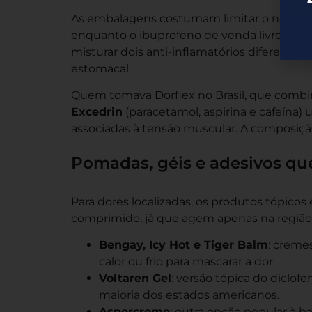
As embalagens costumam limitar o naproxe
enquanto o ibuprofeno de venda livre norm
misturar dois anti-inflamatórios diferente
estomacal.
Quem tomava Dorflex no Brasil, que combin
Excedrin
(paracetamol, aspirina e cafeína)
associadas à tensão muscular. A composiçã
Pomadas, géis e adesivos qu
Para dores localizadas, os produtos tópicos
comprimido, já que agem apenas na região 
Bengay, Icy Hot e Tiger Balm
: creme
calor ou frio para mascarar a dor.
Voltaren Gel
: versão tópica do diclof
maioria dos estados americanos.
Aspercreme
: outra opção popular à b