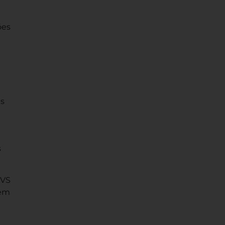
ões
es
s
CVS
bem