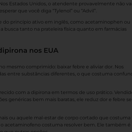
 Nos Estados Unidos, o atendente provavelmente não va
sperar que você diga “Tylenol” ou “Advil”.
me do princípio ativo em inglês, como acetaminophen ou
ta a busca tanto na prateleira física quanto em farmácias
 dipirona nos EUA
 no mesmo comprimido: baixar febre e aliviar dor. Nos
das entre substâncias diferentes, o que costuma confund
recido com a dipirona em termos de uso prático. Vendid
ões genéricas bem mais baratas, ele reduz dor e febre s
onais ou aquele mal-estar de corpo cortado que costuma 
, o acetaminofeno costuma resolver bem. Ele também é
o que outras opções.