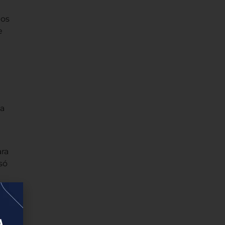
tos
e
ma
ra
só
e
A