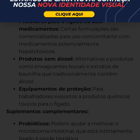
hepáticas avançadas.
Produtos para proteção hepática:
Protetores para o fígado ao usar
medicamentos:
Certas formulações são
comercializadas para uso concomitante com
medicamentos potencialmente
hepatotóxicos.
Produtos sem álcool:
Alternativas a produtos
como enxaguantes bucais e extratos de
baunilha que tradicionalmente contêm
álcool.
Equipamentos de proteção:
Para
trabalhadores expostos a produtos químicos
tóxicos para o fígado.
Suplementos complementares:
Probióticos:
Podem ajudar a melhorar o
microbioma intestinal, que está intimamente
ligado à saúde hepática.