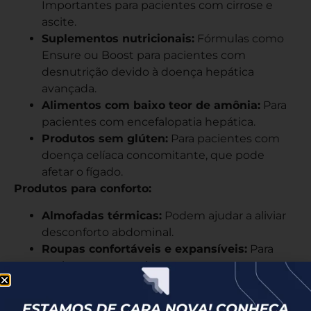
Importantes para pacientes com cirrose e
ascite.
Suplementos nutricionais:
Fórmulas como
Ensure ou Boost para pacientes com
desnutrição devido à doença hepática
avançada.
Alimentos com baixo teor de amônia:
Para
pacientes com encefalopatia hepática.
Produtos sem glúten:
Para pacientes com
doença celíaca concomitante, que pode
afetar o fígado.
Produtos para conforto:
Almofadas térmicas:
Podem ajudar a aliviar
desconforto abdominal.
Roupas confortáveis e expansíveis:
Para
pacientes com ascite.
Meias de compressão:
Para ajudar com
edema nas pernas, comum em doenças