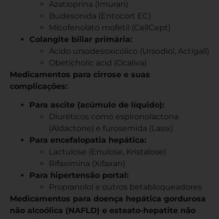
Azatioprina (Imuran)
Budesonida (Entocort EC)
Micofenolato mofetil (CellCept)
Colangite biliar primária:
Ácido ursodesoxicólico (Ursodiol, Actigall)
Obeticholic acid (Ocaliva)
Medicamentos para cirrose e suas
complicações:
Para ascite (acúmulo de líquido):
Diuréticos como espironolactona
(Aldactone) e furosemida (Lasix)
Para encefalopatia hepática:
Lactulose (Enulose, Kristalose)
Rifaximina (Xifaxan)
Para hipertensão portal:
Propranolol e outros betabloqueadores
Medicamentos para doença hepática gordurosa
não alcoólica (NAFLD) e esteato-hepatite não