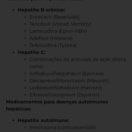
Hepatite B crônica:
Entecavir (Baraclude)
Tenofovir (Viread, Vemlidy)
Lamivudina (Epivir-HBV)
Adefovir (Hepsera)
Telbivudina (Tyzeka)
Hepatite C:
Combinações de antivirais de ação direta
como:
Sofosbuvir/Velpatasvir (Epclusa)
Glecaprevir/Pibrentasvir (Mavyret)
Ledipasvir/Sofosbuvir (Harvoni)
Elbasvir/Grazoprevir (Zepatier)
Medicamentos para doenças autoimunes
hepáticas:
Hepatite autoimune:
Prednisona (corticosteroide)