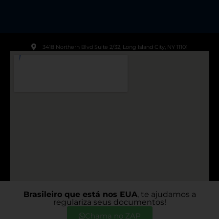
3418 Northern Blvd Suite 2/32, Long Island City, NY 11101
Brasileiro que está nos EUA
, te ajudamos a
regulariza seus documentos!
© TODOS OS DIREITOS RESERVADOS A DESPACHANTE
55- 2023
Chama no ZAP