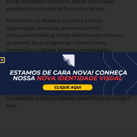
Essas entidades oferecem desde orientação
acadêmica até suporte financeiro direto.
TheDream.US destaca-se como a maior
organização de bolsas para estudantes
indocumentados, já tendo beneficiado milhares
de jovens. Seus programas cobrem tanto
community colleges quanto universidades
parceiras.
Immigrants Rising proporciona recursos
abrangentes incluindo guias de aplicação,
workshops preparatórios e mentorias
individualizadas. Sua plataforma online conecta
estudantes a oportunidades específicas em todo o
país.