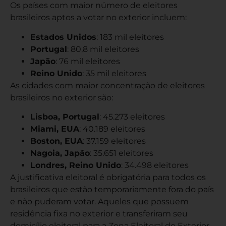
Os países com maior número de eleitores
brasileiros aptos a votar no exterior incluem:
Estados Unidos
: 183 mil eleitores
Portugal
: 80,8 mil eleitores
Japão
: 76 mil eleitores
Reino Unido
: 35 mil eleitores
As cidades com maior concentração de eleitores
brasileiros no exterior são:
Lisboa, Portugal
: 45.273 eleitores
Miami, EUA
: 40.189 eleitores
Boston, EUA
: 37.159 eleitores
Nagoia, Japão
: 35.651 eleitores
Londres, Reino Unido
: 34.498 eleitores
A justificativa eleitoral é obrigatória para todos os
brasileiros que estão temporariamente fora do país
e não puderam votar. Aqueles que possuem
residência fixa no exterior e transferiram seu
domicílio eleitoral para a Zona Eleitoral do Exterior