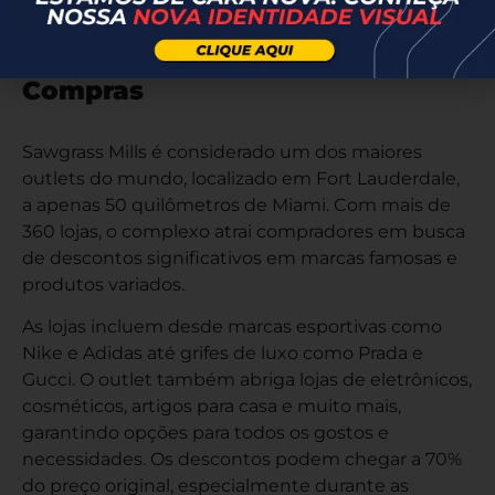
especiais, casamentos e sessões fotográficas.
Sawgrass Mills: Paraíso das
Compras
Sawgrass Mills é considerado um dos maiores
outlets do mundo, localizado em Fort Lauderdale,
a apenas 50 quilômetros de Miami. Com mais de
360 lojas, o complexo atrai compradores em busca
de descontos significativos em marcas famosas e
produtos variados.
As lojas incluem desde marcas esportivas como
Nike e Adidas até grifes de luxo como Prada e
Gucci. O outlet também abriga lojas de eletrônicos,
cosméticos, artigos para casa e muito mais,
garantindo opções para todos os gostos e
necessidades. Os descontos podem chegar a 70%
do preço original, especialmente durante as