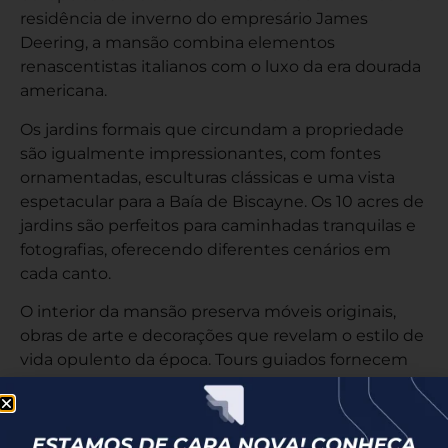
residência de inverno do empresário James
Deering, a mansão combina elementos
renascentistas italianos com o luxo da era dourada
americana.
Os jardins formais que circundam a propriedade
são igualmente impressionantes, com fontes
ornamentadas, esculturas clássicas e uma vista
espetacular para a Baía de Biscayne. Os 10 acres de
jardins são perfeitos para caminhadas tranquilas e
fotografias, oferecendo diferentes cenários em
cada canto.
O interior da mansão preserva móveis originais,
obras de arte e decorações que revelam o estilo de
vida opulento da época. Tours guiados fornecem
contexto histórico e curiosidades sobre a
construção e os antigos moradores. O local
também é muito procurado para eventos