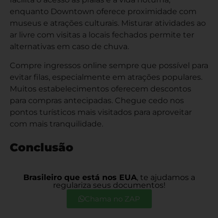
enquanto Downtown oferece proximidade com
museus e atrações culturais. Misturar atividades ao
ar livre com visitas a locais fechados permite ter
alternativas em caso de chuva.
Compre ingressos online sempre que possível para
evitar filas, especialmente em atrações populares.
Muitos estabelecimentos oferecem descontos
para compras antecipadas. Chegue cedo nos
pontos turísticos mais visitados para aproveitar
com mais tranquilidade.
Conclusão
Miami se consolida como um dos destinos mais
Brasileiro que está nos EUA
, te ajudamos a
regulariza seus documentos!
completos dos Estados Unidos, oferecendo
experiências que vão muito além de suas famosas
Chama no ZAP
praias. A diversidade cultural, representada