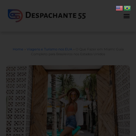
Home
»
Viagens e Turismo nos EUA
»
O Que Fazer em Miami: Guia
Completo para Brasileiros nos Estados Unidos