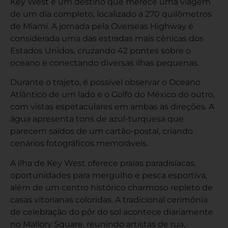
Key West é um destino que merece uma viagem
de um dia completo, localizado a 270 quilômetros
de Miami. A jornada pela Overseas Highway é
considerada uma das estradas mais cênicas dos
Estados Unidos, cruzando 42 pontes sobre o
oceano e conectando diversas ilhas pequenas.
Durante o trajeto, é possível observar o Oceano
Atlântico de um lado e o Golfo do México do outro,
com vistas espetaculares em ambas as direções. A
água apresenta tons de azul-turquesa que
parecem saídos de um cartão-postal, criando
cenários fotográficos memoráveis.
A ilha de Key West oferece praias paradisíacas,
oportunidades para mergulho e pesca esportiva,
além de um centro histórico charmoso repleto de
casas vitorianas coloridas. A tradicional cerimônia
de celebração do pôr do sol acontece diariamente
no Mallory Square, reunindo artistas de rua,