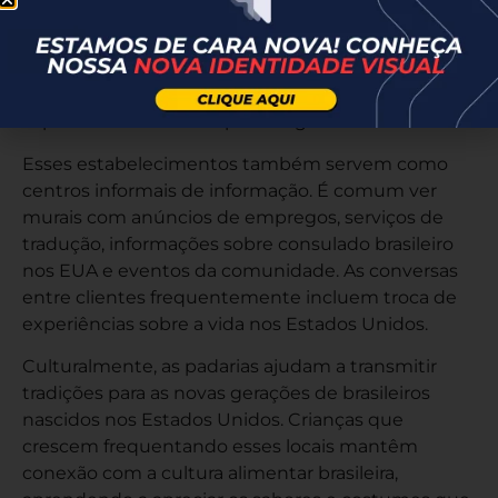
dos brasileiros em Orlando. Elas funcionam como
espaços onde a língua portuguesa é falada
naturalmente, sem a necessidade de tradução ou
adaptação. Esse ambiente linguístico confortável é
especialmente valioso para imigrantes recentes.
Esses estabelecimentos também servem como
centros informais de informação. É comum ver
murais com anúncios de empregos, serviços de
tradução, informações sobre
consulado brasileiro
nos EUA
e eventos da comunidade. As conversas
entre clientes frequentemente incluem troca de
experiências sobre a vida nos Estados Unidos.
Culturalmente, as padarias ajudam a transmitir
tradições para as novas gerações de brasileiros
nascidos nos Estados Unidos. Crianças que
crescem frequentando esses locais mantêm
conexão com a cultura alimentar brasileira,