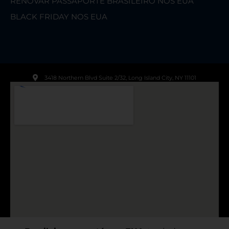
RENOVAR PASSAPORTE BRASILEIRO NOS EUA
BLACK FRIDAY NOS EUA
3418 Northern Blvd Suite 2/32, Long Island City, NY 11101