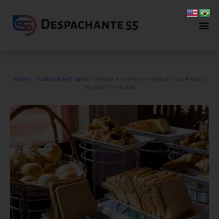
Home
»
Tudo Sobre Orlando
»
Padaria Brasileira em Orlando: Seu Pedaço
do Brasil na Flórida