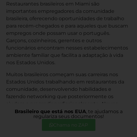
Restaurantes brasileiros em Miami são
importantes empregadores da comunidade
brasileira, oferecendo oportunidades de trabalho
para recém-chegados e para aqueles que buscam
empregos onde possam usar o português.
Garçons, cozinheiros, gerentes e outros
funcionários encontram nesses estabelecimentos
ambiente familiar que facilita a adaptação à vida
nos Estados Unidos.
Muitos brasileiros começam suas carreiras nos
Estados Unidos trabalhando em restaurantes da
comunidade, desenvolvendo habilidades e
fazendo networking que posteriormente os
ajudam a progredir profissionalmente. Alguns
funcionários eventualmente abrem seus próprios
Brasileiro que está nos EUA
, te ajudamos a
regulariza seus documentos!
negócios, perpetuando o ciclo de
Chama no ZAP
empreendedorismo brasileiro em Miami.