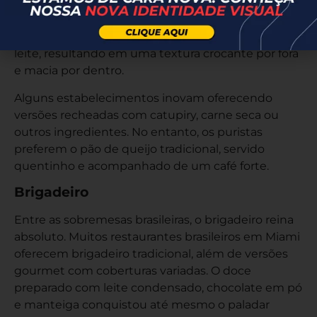
padaria ou restaurante brasileiro oferece esta
iguaria. O autêntico pão de queijo mineiro é
preparado com polvilho, queijo meia cura, ovos e
leite, resultando em uma textura crocante por fora
e macia por dentro.
Alguns estabelecimentos inovam oferecendo
versões recheadas com catupiry, carne seca ou
outros ingredientes. No entanto, os puristas
preferem o pão de queijo tradicional, servido
quentinho e acompanhado de um café forte.
Brigadeiro
Entre as sobremesas brasileiras, o brigadeiro reina
absoluto. Muitos restaurantes brasileiros em Miami
oferecem brigadeiro tradicional, além de versões
gourmet com coberturas variadas. O doce
preparado com leite condensado, chocolate em pó
e manteiga conquistou até mesmo o paladar