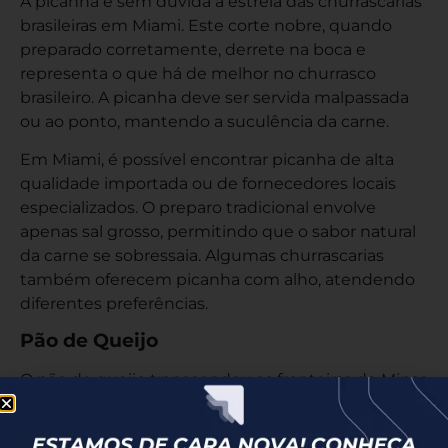
A picanha é sem dúvida a estrela das churrascarias
brasileiras em Miami. Este corte nobre, quando
preparado corretamente, derrete na boca e
representa o que há de melhor no churrasco
brasileiro. A picanha deve ser servida malpassada
ou ao ponto, mantendo a suculência da carne.
Em Miami, é possível encontrar picanha de alta
qualidade importada ou de fornecedores locais
especializados. O preparo tradicional envolve
apenas sal grosso, permitindo que o sabor natural
da carne se sobressaia. Algumas churrascarias
também oferecem picanha com alho, atendendo
diferentes preferências.
Pão de Queijo
O pão de queijo transcendeu as fronteiras de Minas
Gerais e se tornou um símbolo da culinária
brasileira no exterior. Em Miami, praticamente toda