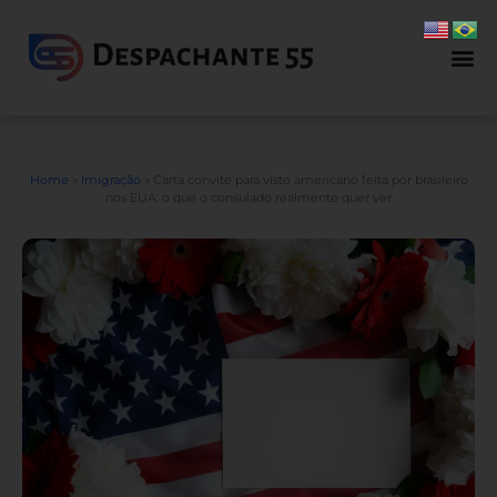
Home
»
Imigração
»
Carta convite para visto americano feita por brasileiro
nos EUA: o que o consulado realmente quer ver