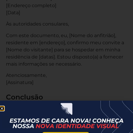
[Endereço completo]
[Data]
Às autoridades consulares,
Com este documento, eu, [Nome do anfitrião],
residente em [endereço], confirmo meu convite a
[Nome do visitante] para se hospedar em minha
residência de [datas]. Estou disposto(a) a fornecer
mais informações se necessário.
Atenciosamente,
[Assinatura]
Conclusão
A carta convite para os Estados Unidos é uma
ferramenta valiosa para reforçar a solicitação de
visto, demonstrando que o visitante tem um local