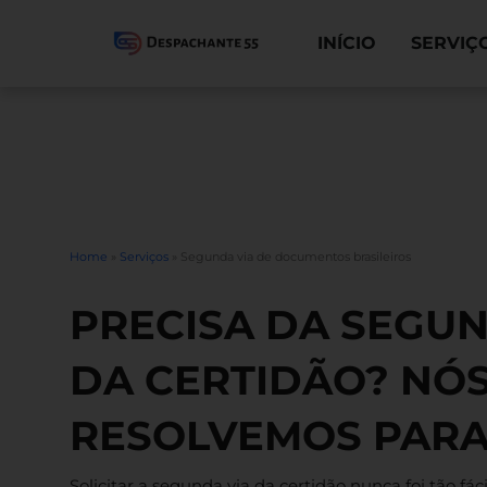
INÍCIO
SERVIÇ
Home
»
Serviços
»
Segunda via de documentos brasileiros
PRECISA DA SEGUN
DA CERTIDÃO? NÓ
RESOLVEMOS PARA
Solicitar a segunda via da certidão nunca foi tão fá