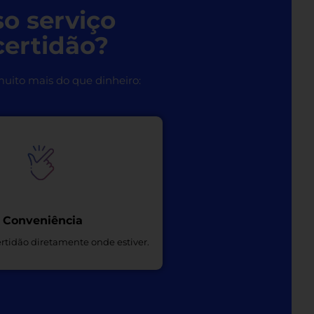
so serviço
certidão?
uito mais do que dinheiro:
Conveniência
rtidão diretamente onde estiver.