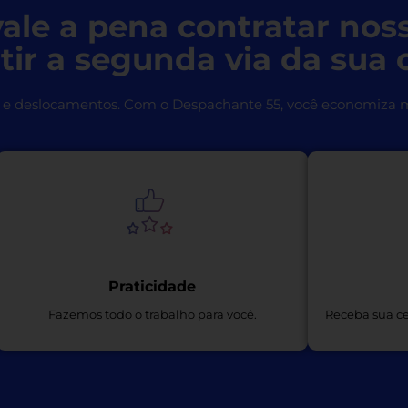
ale a pena contratar nos
tir a segunda via da sua 
e deslocamentos. Com o Despachante 55, você economiza m
Praticidade
Fazemos todo o trabalho para você.
Receba sua ce