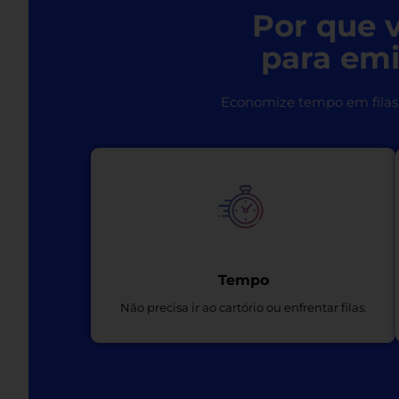
Por que v
para emi
Economize tempo em filas 
Tempo
Não precisa ir ao cartório ou enfrentar filas.