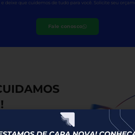
 e deixe que cuidemos de tudo para você. Solicite seu orç
Fale conosco
 CUIDAMOS
!
us Documentos! Você poderá