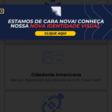
Documento militar para o consulado
brasileiro
Alistamento, Dispensa ou Segunda via para brasileiros
que vivem nos Estados Unidos.
Cidadania Americana
Serviço desenhado para brasileiros com Green Card.