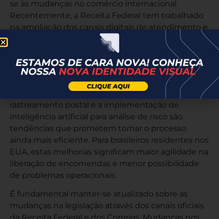
se às mudanças no comércio internacional.
Recentemente, a Receita Federal tem trabalhado
na ampliação dos canais digitais de atendimento e
na simplificação de procedimentos para pessoas
físicas. Estas mudanças visam reduzir a burocracia
e facilitar a vida de brasileiros que mantêm
vínculos com o exterior.
A integração com sistemas internacionais de
rastreamento postal e a implementação de
inteligência artificial para análise de risco são
tendências que prometem tornar o processo
ainda mais eficiente. Para brasileiros residentes nos
EUA, estas melhorias significam maior agilidade na
liberação de encomendas e menor possibilidade
de problemas operacionais.
É fundamental manter-se atualizado sobre as
mudanças na legislação através dos canais oficiais
da Receita Federal e dos Correios. Mudanças nos