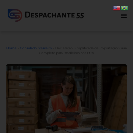
Home
»
Consulado brasileiro
»
Declaração Simplificada de Importação: Guia
Completo para Brasileiros nos EUA