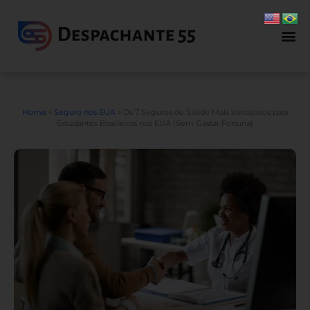
Home
»
Seguro nos EUA
»
Os 7 Seguros de Saúde Mais Vantajosos para
Estudantes Brasileiros nos EUA (Sem Gastar Fortuna)