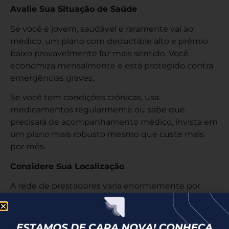
Avalie Sua Situação de Saúde
Se você é jovem, saudável e raramente vai ao
médico, um plano com deductible alto e prêmio
baixo provavelmente faz mais sentido. Você
economiza mensalmente e está protegido contra
emergências graves.
Se você tem condições crônicas, usa
medicamentos regularmente ou sabe que
precisará de acompanhamento médico, invista em
um plano mais robusto mesmo que custe mais
por mês.
Considere Sua Localização
A rede de prestadores varia enormemente por
região. Um plano excelente em Nova York pode
ser limitadíssimo em Montana. Verifique se o
seguro que você está considerando tem médicos,