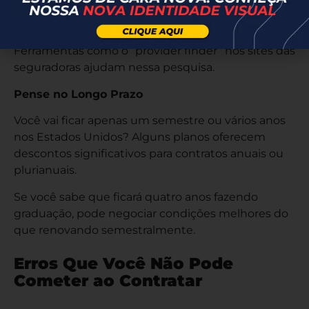
hospitais e farmácias conveniadas perto de onde
você vai morar e estudar.
Ferramentas como o “provider finder” nos sites das
seguradoras ajudam nessa pesquisa.
Pense no Longo Prazo
Você vai ficar apenas um semestre ou vários anos
nos Estados Unidos? Alguns planos oferecem
descontos significativos para contratos anuais ou
plurianuais.
Se você sabe que ficará quatro anos fazendo
graduação, pode negociar condições melhores do
que renovando semestralmente.
Erros Que Você Não Pode
Cometer ao Contratar