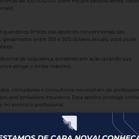
ínimas de 100/300/100 (cem mil por pessoa ferida, treze
iais).
 quando os limites das apólices convencionais são
s, geralmente entre 150 e 300 dólares anuais, você pode
lares.
dicional de segurança, entrando em ação quando sua
otiva atinge o limite máximo.
ados, contadores e consultores necessitam de profession
ors and omissions insurance. Esta apólice protege contr
 no exercício profissional.
ro de Responsabilidade Civil
ias onde você pode ser responsabilizado civilmente. Se