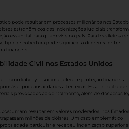
ico pode resultar em processos milionários nos Estado
valores astronômicos das indenizações judiciais transfo
ção essencial para quem vive no país. Para brasileiros r
 tipo de cobertura pode significar a diferença entre
a financeira.
ilidade Civil nos Estados Unidos
do como liability insurance, oferece proteção financeira
onsável por causar danos a terceiros. Essa modalidade
teriais provocados acidentalmente, além de despesas le
ais costumam resultar em valores moderados, nos Estado
ltrapassam milhões de dólares. Um caso emblemático
ropriedade particular e recebeu indenização superior a