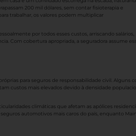
em casa e um convidado escorrega na escada, fraturand
rapassam 200 mil dólares, sem contar fisioterapia e
 para trabalhar, os valores podem multiplicar
soalmente por todos esses custos, arriscando salários,
ncia. Com cobertura apropriada, a seguradora assume es
óprias para seguros de responsabilidade civil. Alguns 
entam custos mais elevados devido à densidade populaci
cularidades climáticas que afetam as apólices residencia
 seguros automotivos mais caros do país, enquanto Mai