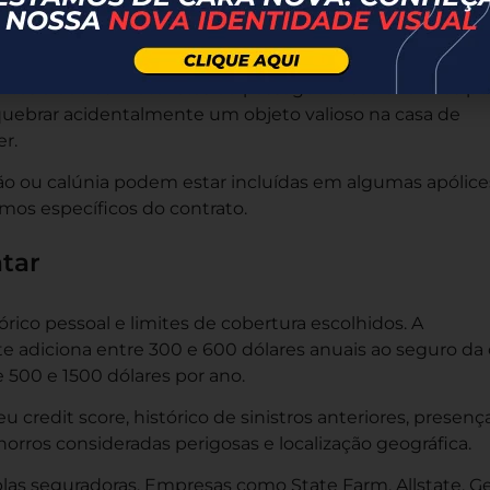
nclui tratamento médico e possíveis processos. Quando 
dade abaixo, o seguro paga pelos reparos.
tos a outros motoristas ou passageiros são cobertos pe
 quebrar acidentalmente um objeto valioso na casa de
r.
 ou calúnia podem estar incluídas em algumas apólice
mos específicos do contrato.
tar
órico pessoal e limites de cobertura escolhidos. A
te adiciona entre 300 e 600 dólares anuais ao seguro da 
e 500 e 1500 dólares por ano.
 credit score, histórico de sinistros anteriores, presenç
orros consideradas perigosas e localização geográfica.
las seguradoras. Empresas como State Farm, Allstate, G