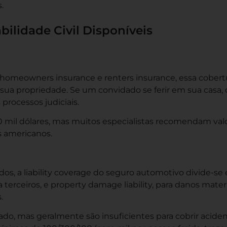
.
ilidade Civil Disponíveis
homeowners insurance e renters insurance, essa cobert
ua propriedade. Se um convidado se ferir em sua casa, 
processos judiciais.
00 mil dólares, mas muitos especialistas recomendam val
s americanos.
os, a liability coverage do seguro automotivo divide-se
 a terceiros, e property damage liability, para danos mater
.
ado, mas geralmente são insuficientes para cobrir acide