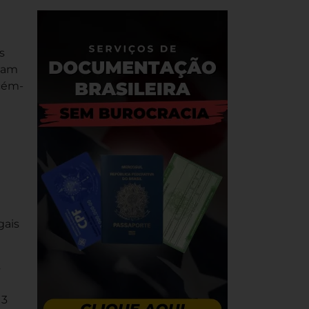
s
rmam
ecém-
gais
s
 3