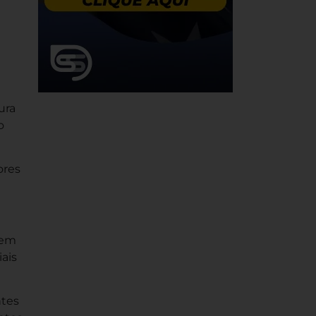
ura
o
ores
 em
iais
ntes