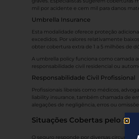
graves. Especialistas sugerem coberturas m
mil por acidente e cem mil para danos mater
Umbrella Insurance
Esta modalidade oferece proteção adicional
excedidos. Por valores relativamente baixo
obter cobertura extra de 1 a 5 milhões de dó
A umbrella policy funciona como camada a
responsabilidade civil residencial ou autom
Responsabilidade Civil Profissional
Profissionais liberais como médicos, advog
liability insurance, também chamada de err
alegações de negligência, erros ou omissões
Situações Cobertas pelo Segu
O seguro responde por diversas circunstânc