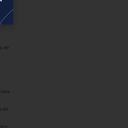
água
la
s de
casa.
a de
eico