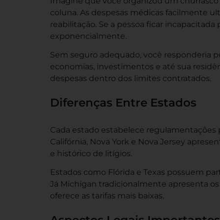
Imagine que você organizou um churrasco 
coluna. As despesas médicas facilmente ult
reabilitação. Se a pessoa ficar incapacitada
exponencialmente.
Sem seguro adequado, você responderia pes
economias, investimentos e até sua residê
despesas dentro dos limites contratados.
Diferenças Entre Estados
Cada estado estabelece regulamentações pr
Califórnia, Nova York e Nova Jersey apres
e histórico de litígios.
Estados como Flórida e Texas possuem parti
Já Michigan tradicionalmente apresenta os
oferece as tarifas mais baixas.
Aspectos Legais Importantes