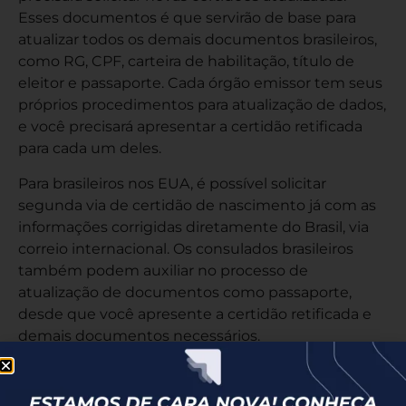
Esses documentos é que servirão de base para
atualizar todos os demais documentos brasileiros,
como RG, CPF, carteira de habilitação, título de
eleitor e passaporte. Cada órgão emissor tem seus
próprios procedimentos para atualização de dados,
e você precisará apresentar a certidão retificada
para cada um deles.
Para brasileiros nos EUA, é possível solicitar
segunda via de certidão de nascimento
já com as
informações corrigidas diretamente do Brasil, via
correio internacional. Os consulados brasileiros
também podem auxiliar no processo de
atualização de documentos como passaporte,
desde que você apresente a certidão retificada e
demais documentos necessários.
Retificação x Alteração de
Nome