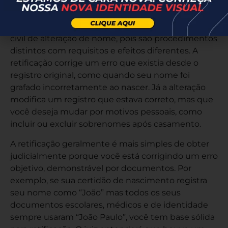
É fundamental diferenciar retificação de registro
civil de alteração de nome, pois são procedimentos
distintos com requisitos e efeitos diferentes. A
retificação corrige um erro que existia desde o
registro original, como quando seu nome foi
grafado incorretamente ao nascer. Já a alteração
modifica um registro que estava correto, mas que
você deseja mudar por motivos pessoais, como
incluir ou excluir sobrenomes após casamento.
A retificação geralmente é mais simples de obter
judicialmente porque você está corrigindo um erro
objetivo, demonstrável por documentos. Por
exemplo, se sua certidão de nascimento registra
seu nome como “João” mas todos os seus
documentos escolares, médicos e de identidade
sempre usaram “João Paulo”, você tem base sólida