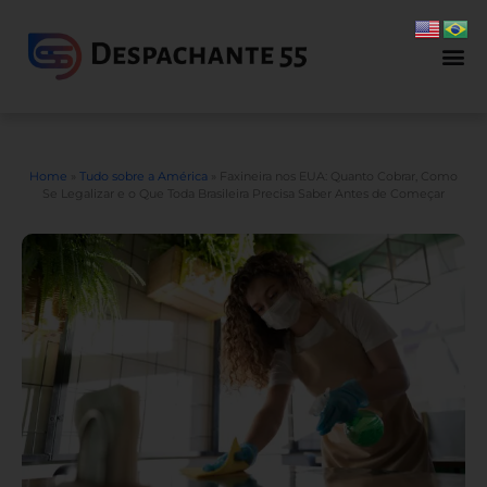
Home
»
Tudo sobre a América
»
Faxineira nos EUA: Quanto Cobrar, Como
Se Legalizar e o Que Toda Brasileira Precisa Saber Antes de Começar