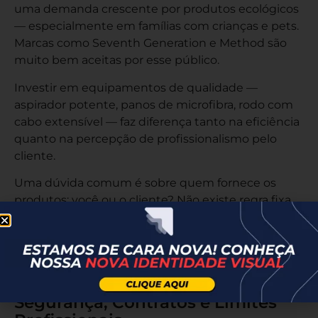
uma demanda crescente por produtos ecológicos
— especialmente em famílias com crianças e pets.
Marcas como Seventh Generation e Method são
muito bem aceitas por esse público.
Investir em equipamentos de qualidade —
aspirador potente, panos de microfibra, rodo com
cabo extensível — faz diferença tanto na eficiência
quanto na percepção de profissionalismo pelo
cliente.
Uma dúvida comum é sobre quem fornece os
produtos: você ou o cliente? Não existe regra fixa,
mas o mais comum entre autônomas é cobrar um
valor levemente maior e usar seus próprios
produtos — o que garante consistência e evita que
você chegue na casa e não encontre o que precisa.
Segurança, Contratos e Limites