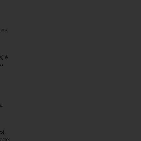
ais
s) é
ia
a
o),
ade,