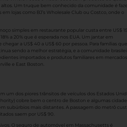
 altos. Um truque bem conhecido da comunidade é faze
is em lojas como BJ’s Wholesale Club ou Costco, onde o
oço simples em restaurante popular custa entre US$ 15
de 18% a 20% que é esperada nos EUA. Um jantar em
 chegar a US$ 40 a US$ 60 por pessoa. Para famílias qu
nua sendo a melhor estratégia, e a comunidade brasilei
dientes importados e produtos familiares em mercado
ille e East Boston.
m um dos piores trânsitos de veículos dos Estados Unid
thority) cobre bem o centro de Boston e algumas cidade
em subúrbios mais distantes. A passagem do metrô cus
mitados saem por US$ 90.
ssivos. O seguro de automóvel em Massachusetts é