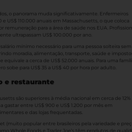
dos, o panorama muda significativamente. Enfermeiros
0 e US$ 110.000 anuais em Massachusetts, o que coloca
 remuneração para a área de saúde nos EUA. Profission
mente ultrapassam US$ 100.000 por ano.
 salário mínimo necessário para uma pessoa solteira sem
indo moradia, alimentação, transporte, saúde e imposto
 equivale a cerca de US$ 52.000 anuais. Para uma famíl
o sobe para US$ 35 a US$ 40 por hora por adulto.
 e restaurante
etts são superiores à média nacional em cerca de 12% 
ma gastar entre US$ 900 e US$ 1.200 por mês em
mentares e das lojas frequentadas.
 (muito popular entre brasileiros pela variedade e preç
 como Whole Foods e Trader Joe’s têm produtos de qualid