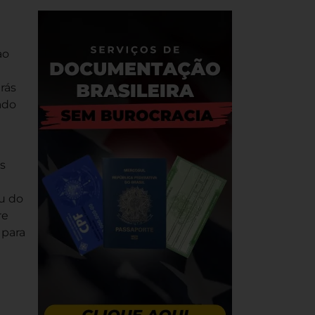
ao
rás
ado
s
ou do
re
 para