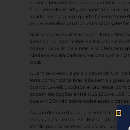
Se você perguntasse a qualquer brasileiro 
financeiro do estado, a resposta seria unâ
apartamento de um quarto fica em torno 
bairro. Para dois quartos, esse valor sobe f
Bairros como Back Bay, South End e Beaco
áreas como Dorchester, East Boston e Roxbu
comunidade latina e brasileira, oferecem 
Ainda caro para padrões nacionais america
local.
Quem se aventura para cidades da Grande
forte comunidade brasileira, tem aluguéis
quarto. Lowell, Brockton e Lawrence, com pe
podem ter opções entre US$ 1.300 e US$ 1.80
que o MBTA não cobre todas essas cidades
A regra de ouro do planejamento financeir
renda bruta mensal. Em Boston, para segu
família precisaria ter renda combinada de