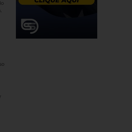
do
,
so
r