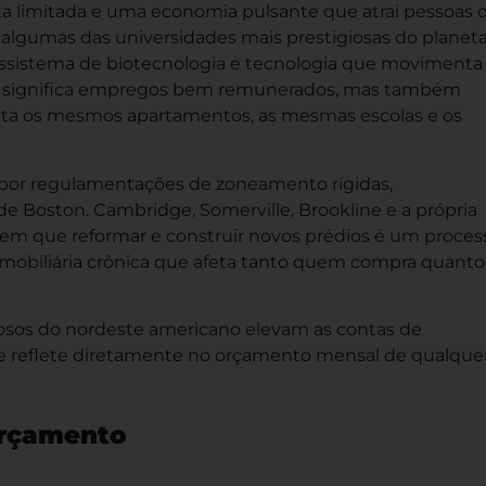
rta limitada e uma economia pulsante que atrai pessoas 
algumas das universidades mais prestigiosas do planeta
ossistema de biotecnologia e tecnologia que movimenta
sso significa empregos bem remunerados, mas também
puta os mesmos apartamentos, as mesmas escolas e os
da por regulamentações de zoneamento rígidas,
e Boston. Cambridge, Somerville, Brookline e a própria
s em que reformar e construir novos prédios é um proces
 imobiliária crônica que afeta tanto quem compra quanto
gorosos do nordeste americano elevam as contas de
 se reflete diretamente no orçamento mensal de qualque
orçamento