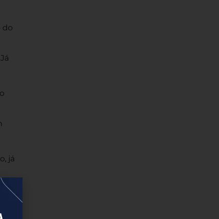
 do
 Já
to
m
, já
a
o é