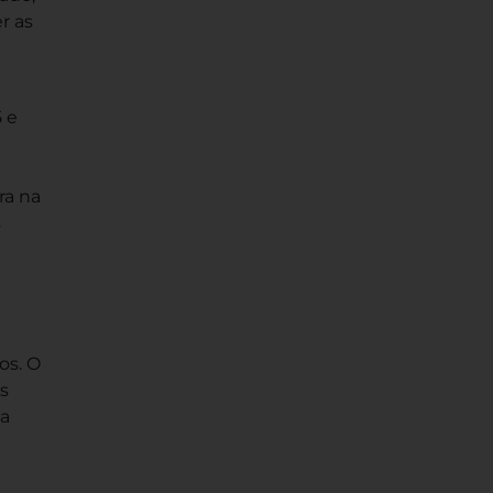
r as
 e
e
ra na
s
os. O
s
ta