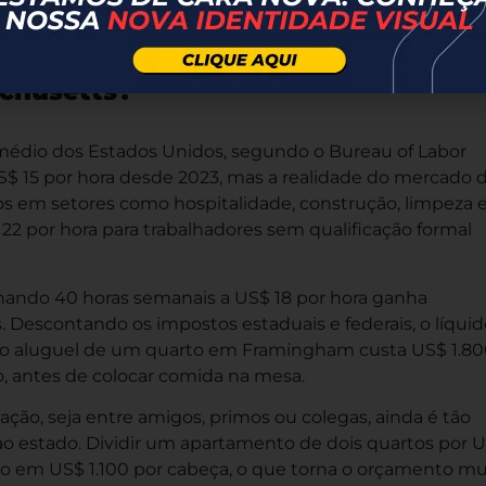
m está construindo carreira ou regularizando
chusetts?
médio dos Estados Unidos, segundo o Bureau of Labor
 US$ 15 por hora desde 2023, mas a realidade do mercado 
s em setores como hospitalidade, construção, limpeza 
22 por hora para trabalhadores sem qualificação formal
hando 40 horas semanais a US$ 18 por hora ganha
Descontando os impostos estaduais e federais, o líquid
e o aluguel de um quarto em Framingham custa US$ 1.80
o, antes de colocar comida na mesa.
ção, seja entre amigos, primos ou colegas, ainda é tão
o estado. Dividir um apartamento de dois quartos por 
to em US$ 1.100 por cabeça, o que torna o orçamento mu