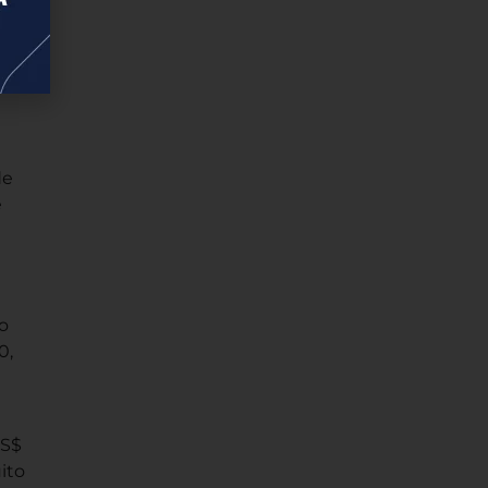
de
e
o
0,
US$
ito