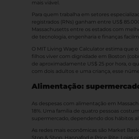
mais viável.
Para quem trabalha em setores especializa
registrados (RNs) ganham entre US$ 85.00
Massachusetts entre os estados com melhor
de tecnologia, engenharia e finanças facil
O MIT Living Wage Calculator estima que o
filhos viver com dignidade em Boston (cobr
de aproximadamente US$ 25 por hora, o que
com dois adultos e uma criança, esse númer
Alimentação: supermercado
As despesas com alimentação em Massachus
18%. Uma família de quatro pessoas costu
supermercado, dependendo dos hábitos ali
As redes mais econômicas são Market Basket
Stop & Shop, Hannafod e Price Rite. Lojas