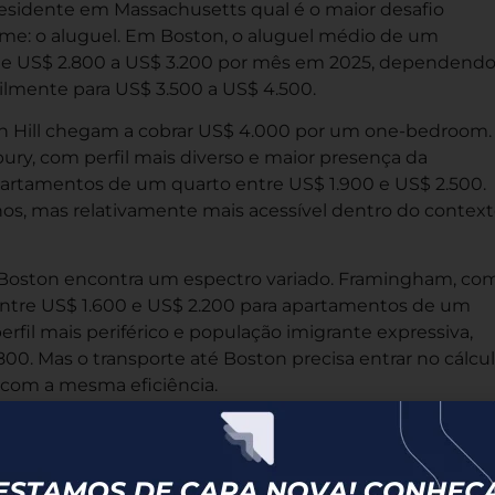
residente em Massachusetts qual é o maior desafio
nime: o aluguel. Em Boston, o aluguel médio de um
de US$ 2.800 a US$ 3.200 por mês em 2025, dependendo
acilmente para US$ 3.500 a US$ 4.500.
n Hill chegam a cobrar US$ 4.000 por um one-bedroom.
ry, com perfil mais diverso e maior presença da
apartamentos de um quarto entre US$ 1.900 e US$ 2.500.
nos, mas relativamente mais acessível dentro do contex
 Boston encontra um espectro variado. Framingham, co
 entre US$ 1.600 e US$ 2.200 para apartamentos de um
rfil mais periférico e população imigrante expressiva,
0. Mas o transporte até Boston precisa entrar no cálculo
 com a mesma eficiência.
o americano é que o aluguel não deve ultrapassar 30% d
ir essa regra com um apartamento de dois quartos, uma
 no mínimo US$ 10.000 a US$ 12.000 por mês, algo que nã