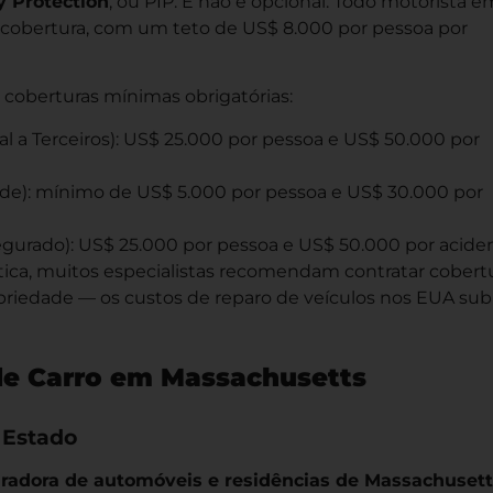
y Protection
, ou PIP. E não é opcional. Todo motorista e
a cobertura, com um teto de US$ 8.000 por pessoa por
s coberturas mínimas obrigatórias:
l a Terceiros): US$ 25.000 por pessoa e US$ 50.000 por
de): mínimo de US$ 5.000 por pessoa e US$ 30.000 por
gurado): US$ 25.000 por pessoa e US$ 50.000 por acide
tica, muitos especialistas recomendam contratar cobert
opriedade — os custos de reparo de veículos nos EUA su
 de Carro em Massachusetts
 Estado
radora de automóveis e residências de Massachusett