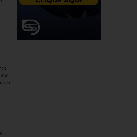
m
nte
uras
biram
s
.