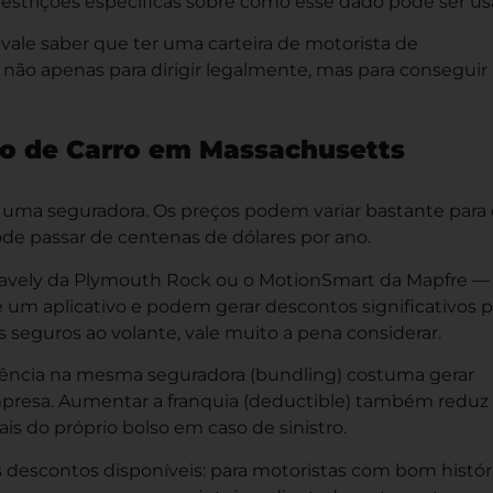
strições específicas sobre como esse dado pode ser us
 vale saber que ter uma
carteira de motorista de
não apenas para dirigir legalmente, mas para conseguir
o de Carro em Massachusetts
e uma seguradora. Os preços podem variar bastante para 
ode passar de centenas de dólares por ano.
avely da Plymouth Rock ou o MotionSmart da Mapfre —
 um aplicativo e podem gerar descontos significativos p
 seguros ao volante, vale muito a pena considerar.
dência na mesma seguradora (bundling) costuma gerar
resa. Aumentar a franquia (deductible) também reduz
s do próprio bolso em caso de sinistro.
 descontos disponíveis: para motoristas com bom histór