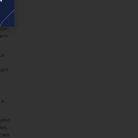
 mais
sivos
izar
 sem
te
onam
 a
jeto.
es,
para