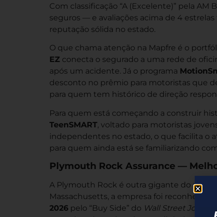
Com classificação “A (Excelente)” pela AM 
seguros — e avaliações acima de 4 estrela
reputação sólida no estado.
O que chama atenção na Mapfre é o portfól
EZ
conecta o segurado a uma rede de oficin
após um acidente. Já o programa
MotionS
desconto no prêmio para motoristas que d
para quem tem histórico de direção respon
Para quem está começando a construir his
TeenSMART
, voltado para motoristas jove
independentes no estado, o que facilita 
para quem ainda está se familiarizando co
Plymouth Rock Assurance — Melhor
A Plymouth Rock é outra gigante do merca
Massachusetts, a empresa foi reconhecid
2026
pelo “Buy Side” do
Wall Street Journal