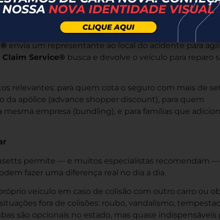
 NerdWallet, uma das plataformas de finanças pessoais
ymouth Rock na hora do sinistro são seus serviços exclu
s®
envia um representante ao local do acidente para agil
t Claim Service®
busca e devolve o veículo para reparo
s relevantes: para quem cota o seguro com mais de se
io da apólice (advance shopper discount), para quem
a mesma empresa (bundling), e para famílias que adici
ar
husetts permite — e muitos especialistas recomendam —
odem fazer uma diferença real no dia a dia.
róprio veículo em caso de colisão com outro carro ou ob
situações fora de colisões: roubo, vandalismo, tempestad
bas são opcionais no estado, mas quase indispensáveis 