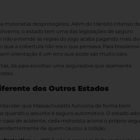
 motoristas desprotegidos. Além do trânsito intenso d
 inverno, o estado tem uma das legislações de seguro
 não entende as regras do jogo acaba pagando mais do
ro que a cobertura não era o que pensava. Para brasileiro
sem orientação é um erro que pode sair muito caro.
ertas, dá para escolher uma seguradora que realmente
cesso.
iferente dos Outros Estados
 entender que Massachusetts funciona de forma bem
os quando o assunto é seguro automotivo. O estado ado
em caso de acidente, cada motorista aciona o próprio seg
ependentemente de quem causou a colisão.