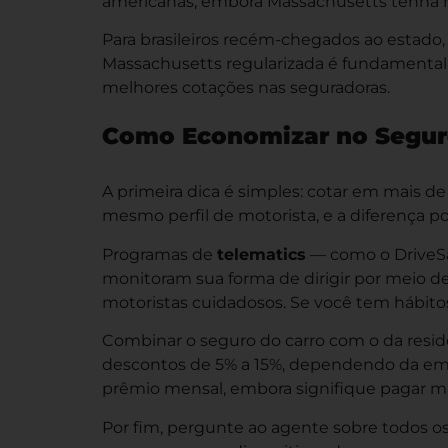
americanas, embora Massachusetts tenha re
Para brasileiros recém-chegados ao estado,
Massachusetts
regularizada é fundamental 
melhores cotações nas seguradoras.
Como Economizar no Segur
A primeira dica é simples: cotar em mais d
mesmo perfil de motorista, e a diferença p
Programas de
telematics
— como o DriveS
monitoram sua forma de dirigir por meio de
motoristas cuidadosos. Se você tem hábitos
Combinar o seguro do carro com o da resi
descontos de 5% a 15%, dependendo da emp
prêmio mensal, embora signifique pagar mai
Por fim, pergunte ao agente sobre todos os