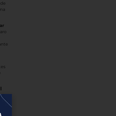
 de
uma
ar
paro
ante
tes
e
l
m