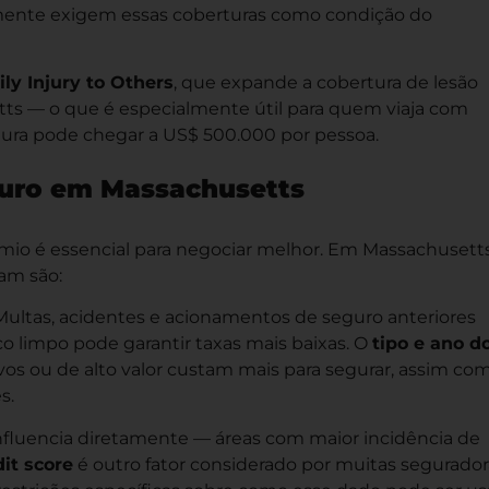
mente exigem essas coberturas como condição do
ly Injury to Others
, que expande a cobertura de lesão
etts — o que é especialmente útil para quem viaja com
rtura pode chegar a US$ 500.000 por pessoa.
guro em Massachusetts
mio é essencial para negociar melhor. Em Massachusetts
sam são:
ltas, acidentes e acionamentos de seguro anteriores
 limpo pode garantir taxas mais baixas. O
tipo e ano d
s ou de alto valor custam mais para segurar, assim co
s.
nfluencia diretamente — áreas com maior incidência de
dit score
é outro fator considerado por muitas segurador