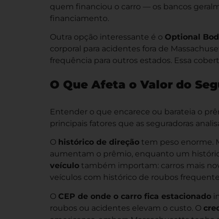
quem financiou o carro — os bancos geral
financiamento.
Outra opção interessante é o
Optional Bodi
corporal para acidentes fora de Massachus
frequência para outros estados. Essa cobe
O Que Afeta o Valor do Se
Entender o que encarece ou barateia o prê
principais fatores que as seguradoras anali
O
histórico de direção
tem peso enorme. Mu
aumentam o prêmio, enquanto um histórico
veículo
também importam: carros mais novo
veículos com histórico de roubos frequente
O
CEP de onde o carro fica estacionado
i
roubos ou acidentes elevam o custo. O
cre