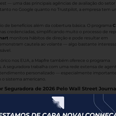
Best — uma das principais agências de avaliação do setor
s tanto no Google quanto no Trustpilot, a empresa tem 
io de benefícios além da cobertura básica. O programa
C
as credenciadas, simplificando muito o processo de re
mart
monitora hábitos de direção e pode resultar em
emonstram cautela ao volante — algo bastante interess
sável.
tórico nos EUA, a Mapfre também oferece o programa
ns. A seguradora trabalha com uma rede extensa de agen
o atendimento personalizado — especialmente important
m o sistema americano.
 Seguradora de 2026 Pelo Wall Street Journa
do local. Com mais de 40 anos de atuação em
a como
melhor seguradora de automóveis do estado e
— uma distinção que pesa bastante para quem está