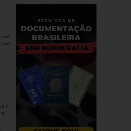
e
 que
s que
ta o
uro