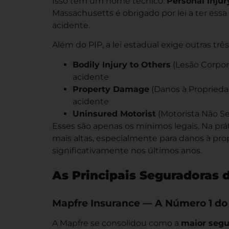
Isso tem um nome técnico:
Personal Injur
Massachusetts é obrigado por lei a ter ess
acidente.
Além do PIP, a lei estadual exige outras trê
Bodily Injury to Others
(Lesão Corpora
acidente
Property Damage
(Danos à Proprieda
acidente
Uninsured Motorist
(Motorista Não Se
Esses são apenas os mínimos legais. Na prá
mais altas, especialmente para danos à pr
significativamente nos últimos anos.
As Principais Seguradoras
Mapfre Insurance — A Número 1 do
A Mapfre se consolidou como a
maior segu