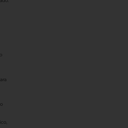
ado.
o
ara
 o
ico,