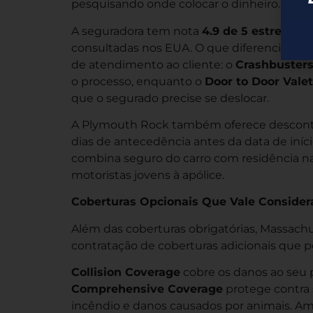
pesquisando onde colocar o dinheiro.
A seguradora tem nota
4.9 de 5 estrelas
no
consultadas nos EUA. O que diferencia a Pl
de atendimento ao cliente: o
Crashbuster
o processo, enquanto o
Door to Door Vale
que o segurado precise se deslocar.
A Plymouth Rock também oferece desconto
dias de antecedência antes da data de iníc
combina seguro do carro com residência n
motoristas jovens à apólice.
Coberturas Opcionais Que Vale Consider
Além das coberturas obrigatórias, Massac
contratação de coberturas adicionais que p
Collision Coverage
cobre os danos ao seu p
Comprehensive Coverage
protege contra 
incêndio e danos causados por animais. Am