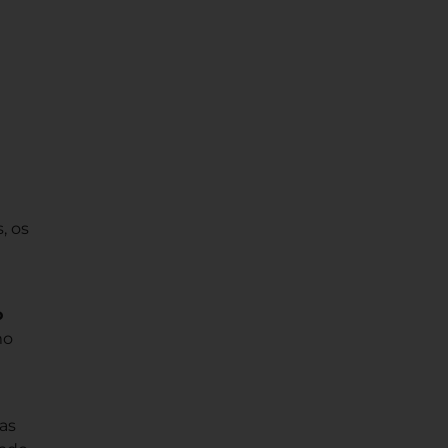
, os
o
mo
as