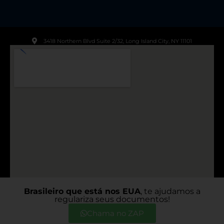
3418 Northern Blvd Suite 2/32, Long Island City, NY 11101
Brasileiro que está nos EUA
, te ajudamos a
regulariza seus documentos!
© TODOS OS DIREITOS RESERVADOS A DESPACHANTE
55- 2023
Chama no ZAP